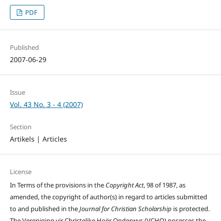
PDF
Published
2007-06-29
Issue
Vol. 43 No. 3 - 4 (2007)
Section
Artikels | Articles
License
In Terms of the provisions in the
Copyright Act
, 98 of 1987, as
amended, the copyright of author(s) in regard to articles submitted
to and published in the
Journal for Christian Scholarship
is protected.
The Vereniging vir Christelike Hoër Onderwys (VCHO) posesses the