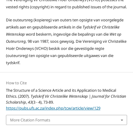
vested rights (copyright) in regard to published issues of the journal.
Die outeursreg (kopiereg) van outers ten opsigte van voorgelegde
artikels aan en gepubliseerde artikels in die
Tydskrif vir Christelike
Wetenskap
word beskerm, ingevolge die bepalings van die
Wet op
Outeursreg,
98 van 1987
,
soos gewysig
.
Die Vereniging vir Christelike
Hoër Onderwys (VCHO) beskik oor die gevestigde regte
(outeursreg) ten opsigte van gepubliseerde uitgawes van die
tydskrif.
How to Cite
The Structure of a Science Article and its Application to Medical
Ethics. (2007).
Tydskrif Vir Christelike Wetenskap | Journal for Christian
Scholarship
,
43
(3 - 4), 73-89.
https://pubs.ufs.ac.za/index.php/tcw/article/view/129
More Citation Formats