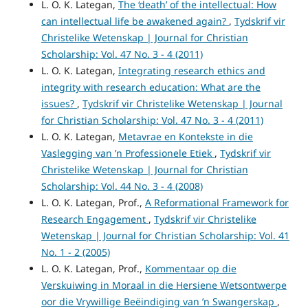
L. O. K. Lategan,
The ‘death’ of the intellectual: How
can intellectual life be awakened again?
,
Tydskrif vir
Christelike Wetenskap | Journal for Christian
Scholarship: Vol. 47 No. 3 - 4 (2011)
L. O. K. Lategan,
Integrating research ethics and
integrity with research education: What are the
issues?
,
Tydskrif vir Christelike Wetenskap | Journal
for Christian Scholarship: Vol. 47 No. 3 - 4 (2011)
L. O. K. Lategan,
Metavrae en Kontekste in die
Vaslegging van ’n Professionele Etiek
,
Tydskrif vir
Christelike Wetenskap | Journal for Christian
Scholarship: Vol. 44 No. 3 - 4 (2008)
L. O. K. Lategan, Prof.,
A Reformational Framework for
Research Engagement
,
Tydskrif vir Christelike
Wetenskap | Journal for Christian Scholarship: Vol. 41
No. 1 - 2 (2005)
L. O. K. Lategan, Prof.,
Kommentaar op die
Verskuiwing in Moraal in die Hersiene Wetsontwerpe
oor die Vrywillige Beëindiging van ’n Swangerskap
,