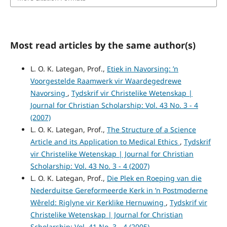
Most read articles by the same author(s)
L. O. K. Lategan, Prof.,
Etiek in Navorsing: ’n
Voorgestelde Raamwerk vir Waardegedrewe
Navorsing
,
Tydskrif vir Christelike Wetenskap |
Journal for Christian Scholarship: Vol. 43 No. 3 - 4
(2007)
L. O. K. Lategan, Prof.,
The Structure of a Science
Article and its Application to Medical Ethics
,
Tydskrif
vir Christelike Wetenskap | Journal for Christian
Scholarship: Vol. 43 No. 3 - 4 (2007)
L. O. K. Lategan, Prof.,
Die Plek en Roeping van die
Nederduitse Gereformeerde Kerk in ’n Postmoderne
Wêreld: Riglyne vir Kerklike Hernuwing
,
Tydskrif vir
Christelike Wetenskap | Journal for Christian
Scholarship: Vol. 41 No. 3 - 4 (2005)