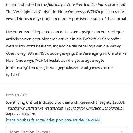
to and published in the
Journal for Christian Scholarship
is protected.
The Vereniging vir Christelike Hoër Onderwys (VCHO) posesses the
vested rights (copyright) in regard to published issues of the journal.
Die outeursreg (kopiereg) van outers ten opsigte van voorgelegde
artikels aan en gepubliseerde artikels in die
Tydskrif vir Christelike
Wetenskap
word beskerm, ingevolge die bepalings van die
Wet op
Outeursreg,
98 van 1987
,
soos gewysig
.
Die Vereniging vir Christelike
Hoër Onderwys (VCHO) beskik oor die gevestigde regte
(outeursreg) ten opsigte van gepubliseerde uitgawes van die
tydskrif.
How to Cite
Identifying Critical Indicators to deal with Research Integrity. (2008).
Tydskrif Vir Christelike Wetenskap | Journal for Christian Scholarship
,
44
(1 - 2), 103-120.
https://pubs.ufs.ac.za/index.php/tcw/article/view/144
More Citation Formats