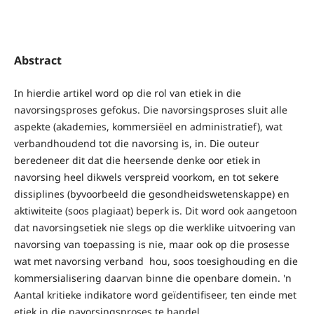
Abstract
In hierdie artikel word op die rol van etiek in die
navorsingsproses gefokus. Die navorsingsproses sluit alle
aspekte (akademies, kommersiëel en administratief), wat
verbandhoudend tot die navorsing is, in. Die outeur
beredeneer dit dat die heersende denke oor etiek in
navorsing heel dikwels verspreid voorkom, en tot sekere
dissiplines (byvoorbeeld die gesondheidswetenskappe) en
aktiwiteite (soos plagiaat) beperk is. Dit word ook aangetoon
dat navorsingsetiek nie slegs op die werklike uitvoering van
navorsing van toepassing is nie, maar ook op die prosesse
wat met navorsing verband hou, soos toesighouding en die
kommersialisering daarvan binne die openbare domein. 'n
Aantal kritieke indikatore word geïdentifiseer, ten einde met
etiek in die navorsingsproses te handel.