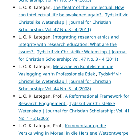
L. O. K. Lategan,
The ‘death’ of the intellectual: How
can intellectual life be awakened again?
,
Tydskrif vir
Christelike Wetenskap | Journal for Christian
Scholarship: Vol. 47 No. 3 - 4 (2011)
L. O. K. Lategan,
Integrating research ethics and
integrity with research education: What are the
issues?
,
Tydskrif vir Christelike Wetenskap | Journal
for Christian Scholarship: Vol. 47 No. 3 - 4 (2011)
L. O. K. Lategan,
Metavrae en Kontekste in die
Vaslegging van ’n Professionele Etiek
,
Tydskrif vir
Christelike Wetenskap | Journal for Christian
Scholarship: Vol. 44 No. 3 - 4 (2008)
L. O. K. Lategan, Prof.,
A Reformational Framework for
Research Engagement
,
Tydskrif vir Christelike
Wetenskap | Journal for Christian Scholarship: Vol. 41
No. 1 - 2 (2005)
L. O. K. Lategan, Prof.,
Kommentaar op die
Verskuiwing in Moraal in die Hersiene Wetsontwerpe