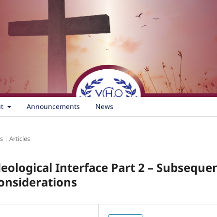
ut
Announcements
News
s | Articles
deological Interface Part 2 – Subseque
Considerations