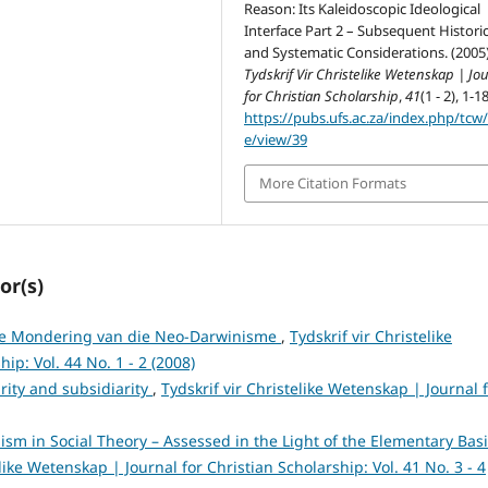
Reason: Its Kaleidoscopic Ideological
Interface Part 2 – Subsequent Historic
and Systematic Considerations. (2005)
Tydskrif Vir Christelike Wetenskap | Jo
for Christian Scholarship
,
41
(1 - 2), 1-18
https://pubs.ufs.ac.za/index.php/tcw/a
e/view/39
More Citation Formats
or(s)
die Mondering van die Neo-Darwinisme
,
Tydskrif vir Christelike
ip: Vol. 44 No. 1 - 2 (2008)
rity and subsidiarity
,
Tydskrif vir Christelike Wetenskap | Journal 
ism in Social Theory – Assessed in the Light of the Elementary Bas
elike Wetenskap | Journal for Christian Scholarship: Vol. 41 No. 3 - 4