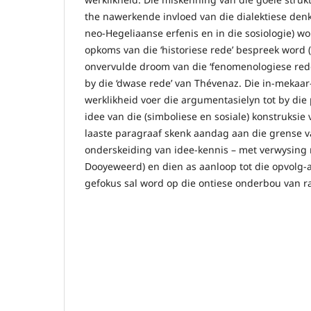
the nawerkende invloed van die dialektiese denk
neo-Hegeliaanse erfenis en in die sosiologie) w
opkoms van die ‘historiese rede’ bespreek word 
onvervulde droom van die ‘fenomenologiese rede’
by die ‘dwase rede’ van Thévenaz. Die in-mekaar-
werklikheid voer die argumentasielyn tot by di
idee van die (simboliese en sosiale) konstruksie 
laaste paragraaf skenk aandag aan die grense v
onderskeiding van idee-kennis – met verwysing n
Dooyeweerd) en dien as aanloop tot die opvolg-ar
gefokus sal word op die ontiese onderbou van ras