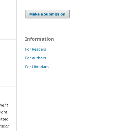
Make a Submission
Information
For Readers
For Authors
For Librarians
right
right
mitted
istian