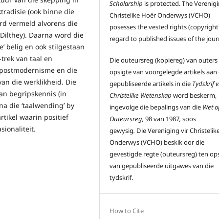
Scholarship
is protected. The Verenigi
tradisie (ook binne die
Christelike Hoër Onderwys (VCHO)
ord vermeld alvorens die
posesses the vested rights (copyright)
(Dilthey). Daarna word die
regard to published issues of the jour
 belig en ook stilgestaan
trek van taal en
Die outeursreg (kopiereg) van outers
e postmodernisme en die
opsigte van voorgelegde artikels aan
van die werklikheid. Die
gepubliseerde artikels in die
Tydskrif v
an begripskennis (in
Christelike Wetenskap
word beskerm,
a die ‘taalwending’ by
ingevolge die bepalings van die
Wet o
tikel waarin positief
Outeursreg,
98 van 1987
,
soos
ionaliteit.
gewysig
.
Die Vereniging vir Christelik
Onderwys (VCHO) beskik oor die
gevestigde regte (outeursreg) ten op
van gepubliseerde uitgawes van die
tydskrif.
How to Cite