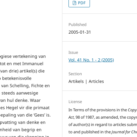
PDF
Published
2005-01-31
Issue
logiese vertekening van
Vol. 41 No. 1 - 2 (2005)
e tot en met Immanuel
an drie) artikel(s) die
Section
 betekenisvolle
Artikels | Articles
an Schelling, Fichte en
ie steeds aanwesige
 van hul denke. Waar
License
ies Hegel vir die primaat
In Terms of the provisions in the
Copy
paling van die ‘Gees’ is.
Act
, 98 of 1987, as amended, the copy
 opvatting van denke en
of author(s) in regard to articles sub
eenheid van begrip en
to and published in the
Journal for Chr
tuur van die skepping in