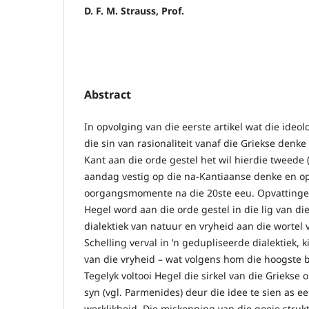
D. F. M. Strauss, Prof.
Abstract
In opvolging van die eerste artikel wat die ideo
die sin van rasionaliteit vanaf die Griekse denk
Kant aan die orde gestel het wil hierdie tweede (v
aandag vestig op die na-Kantiaanse denke en op
oorgangsmomente na die 20ste eeu. Opvattinge v
Hegel word aan die orde gestel in die lig van d
dialektiek van natuur en vryheid aan die wortel
Schelling verval in ’n gedupliseerde dialektiek, k
van die vryheid – wat volgens hom die hoogste be
Tegelyk voltooi Hegel die sirkel van die Griekse
syn (vgl. Parmenides) deur die idee te sien as 
werklikheid. Die miskenning van die goeie struk