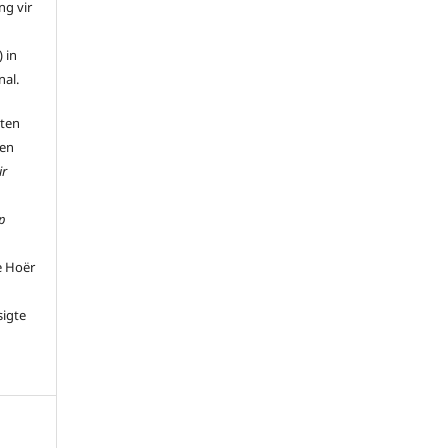
ng vir
 in
nal.
 ten
 en
ir
p
e Hoër
sigte