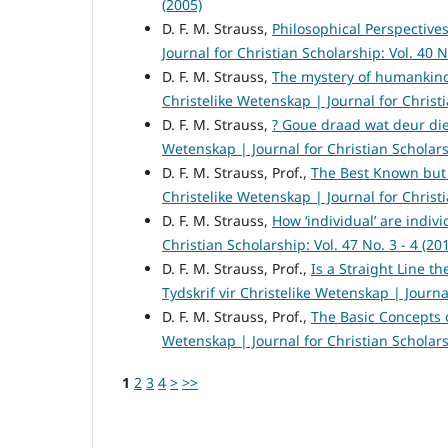
(2005)
D. F. M. Strauss,
Philosophical Perspective
Journal for Christian Scholarship: Vol. 40 N
D. F. M. Strauss,
The mystery of humankind
Christelike Wetenskap | Journal for Christi
D. F. M. Strauss,
? Goue draad wat deur di
Wetenskap | Journal for Christian Scholarsh
D. F. M. Strauss, Prof.,
The Best Known but 
Christelike Wetenskap | Journal for Christi
D. F. M. Strauss,
How ‘individual’ are indivi
Christian Scholarship: Vol. 47 No. 3 - 4 (20
D. F. M. Strauss, Prof.,
Is a Straight Line 
Tydskrif vir Christelike Wetenskap | Journal
D. F. M. Strauss, Prof.,
The Basic Concepts 
Wetenskap | Journal for Christian Scholarsh
1
2
3
4
>
>>