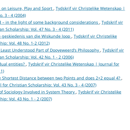
s on Leisure, Play and Sport
,
Tydskrif vir Christelike Wetenskap |
o. 3 - 4 (2004)
 – in the light of some background considerations
,
Tydskrif vir
an Scholarship: Vol. 47 No. 3 - 4 (2011)
e geskiedenis van die Wiskunde loop
,
Tydskrif vir Christelike
ip: Vol. 48 No. 1-2 (2012)
Least Understood Part of Dooyeweerd’s Philosophy
,
Tydskrif vir
an Scholarship: Vol. 42 No. 1 - 2 (2006)
dual entities?
,
Tydskrif vir Christelike Wetenskap | Journal for
11)
the Shortest Distance between two Points and does 2+2 equal 4?
,
 for Christian Scholarship: Vol. 43 No. 3 - 4 (2007)
of Sociology Involved in System Theory
,
Tydskrif vir Christelike
ip: Vol. 43 No. 1 - 2 (2007)