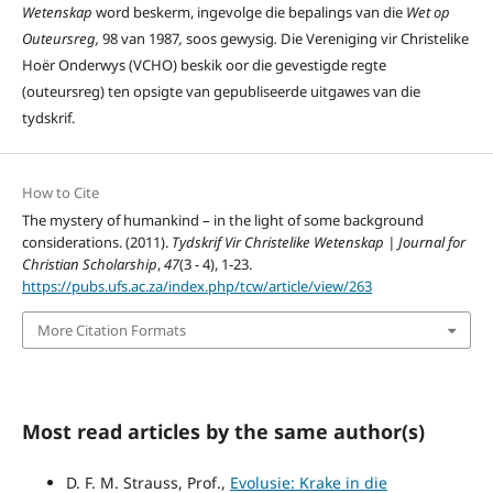
Wetenskap
word beskerm, ingevolge die bepalings van die
Wet op
Outeursreg,
98 van 1987
,
soos gewysig
.
Die Vereniging vir Christelike
Hoër Onderwys (VCHO) beskik oor die gevestigde regte
(outeursreg) ten opsigte van gepubliseerde uitgawes van die
tydskrif.
How to Cite
The mystery of humankind – in the light of some background
considerations. (2011).
Tydskrif Vir Christelike Wetenskap | Journal for
Christian Scholarship
,
47
(3 - 4), 1-23.
https://pubs.ufs.ac.za/index.php/tcw/article/view/263
More Citation Formats
Most read articles by the same author(s)
D. F. M. Strauss, Prof.,
Evolusie: Krake in die