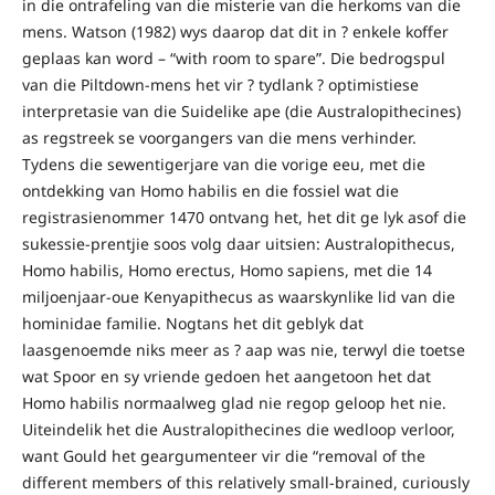
in die ontrafeling van die misterie van die herkoms van die
mens. Watson (1982) wys daarop dat dit in ? enkele koffer
geplaas kan word – “with room to spare”. Die bedrogspul
van die Piltdown-mens het vir ? tydlank ? optimistiese
interpretasie van die Suidelike ape (die Australopithecines)
as regstreek se voorgangers van die mens verhinder.
Tydens die sewentigerjare van die vorige eeu, met die
ontdekking van Homo habilis en die fossiel wat die
registrasienommer 1470 ontvang het, het dit ge lyk asof die
sukessie-prentjie soos volg daar uitsien: Australopithecus,
Homo habilis, Homo erectus, Homo sapiens, met die 14
miljoenjaar-oue Kenyapithecus as waarskynlike lid van die
hominidae familie. Nogtans het dit geblyk dat
laasgenoemde niks meer as ? aap was nie, terwyl die toetse
wat Spoor en sy vriende gedoen het aangetoon het dat
Homo habilis normaalweg glad nie regop geloop het nie.
Uiteindelik het die Australopithecines die wedloop verloor,
want Gould het geargumenteer vir die “removal of the
different members of this relatively small-brained, curiously