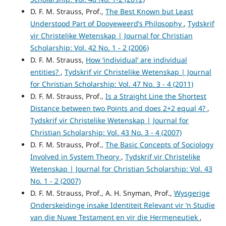
D. F. M. Strauss, Prof.,
The Best Known but Least
Understood Part of Dooyeweerd’s Philosophy
,
Tydskrif
vir Christelike Wetenskap | Journal for Christian
Scholarship: Vol. 42 No. 1 - 2 (2006)
D. F. M. Strauss,
How ‘individual’ are individual
entities?
,
Tydskrif vir Christelike Wetenskap | Journal
for Christian Scholarship: Vol. 47 No. 3 - 4 (2011)
D. F. M. Strauss, Prof.,
Is a Straight Line the Shortest
Distance between two Points and does 2+2 equal 4?
,
Tydskrif vir Christelike Wetenskap | Journal for
Christian Scholarship: Vol. 43 No. 3 - 4 (2007)
D. F. M. Strauss, Prof.,
The Basic Concepts of Sociology
Involved in System Theory
,
Tydskrif vir Christelike
Wetenskap | Journal for Christian Scholarship: Vol. 43
No. 1 - 2 (2007)
D. F. M. Strauss, Prof., A. H. Snyman, Prof.,
Wysgerige
Onderskeidinge insake Identiteit Relevant vir ’n Studie
van die Nuwe Testament en vir die Hermeneutiek
,