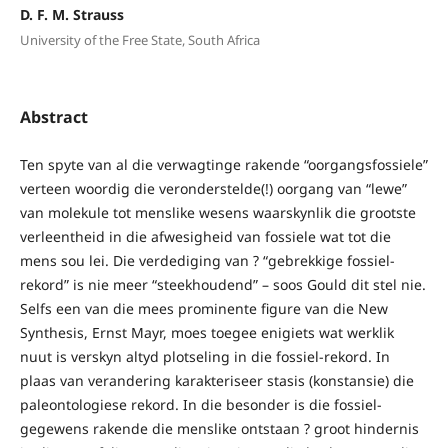
D. F. M. Strauss
University of the Free State, South Africa
Abstract
Ten spyte van al die verwagtinge rakende “oorgangsfossiele”
verteen woordig die veronderstelde(!) oorgang van “lewe”
van molekule tot menslike wesens waarskynlik die grootste
verleentheid in die afwesigheid van fossiele wat tot die
mens sou lei. Die verdediging van ? “gebrekkige fossiel-
rekord” is nie meer “steekhoudend” – soos Gould dit stel nie.
Selfs een van die mees prominente figure van die New
Synthesis, Ernst Mayr, moes toegee enigiets wat werklik
nuut is verskyn altyd plotseling in die fossiel-rekord. In
plaas van verandering karakteriseer stasis (konstansie) die
paleontologiese rekord. In die besonder is die fossiel-
gegewens rakende die menslike ontstaan ? groot hindernis