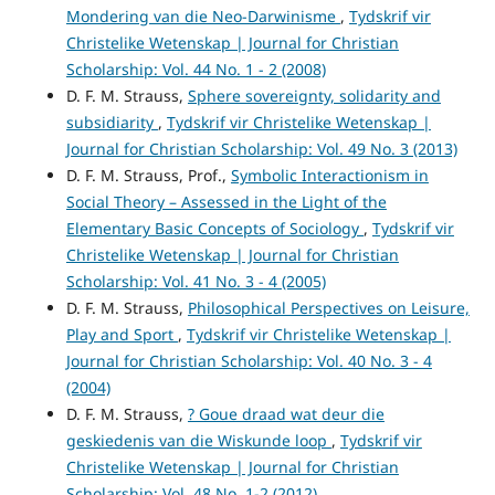
Mondering van die Neo-Darwinisme
,
Tydskrif vir
Christelike Wetenskap | Journal for Christian
Scholarship: Vol. 44 No. 1 - 2 (2008)
D. F. M. Strauss,
Sphere sovereignty, solidarity and
subsidiarity
,
Tydskrif vir Christelike Wetenskap |
Journal for Christian Scholarship: Vol. 49 No. 3 (2013)
D. F. M. Strauss, Prof.,
Symbolic Interactionism in
Social Theory – Assessed in the Light of the
Elementary Basic Concepts of Sociology
,
Tydskrif vir
Christelike Wetenskap | Journal for Christian
Scholarship: Vol. 41 No. 3 - 4 (2005)
D. F. M. Strauss,
Philosophical Perspectives on Leisure,
Play and Sport
,
Tydskrif vir Christelike Wetenskap |
Journal for Christian Scholarship: Vol. 40 No. 3 - 4
(2004)
D. F. M. Strauss,
? Goue draad wat deur die
geskiedenis van die Wiskunde loop
,
Tydskrif vir
Christelike Wetenskap | Journal for Christian
Scholarship: Vol. 48 No. 1-2 (2012)