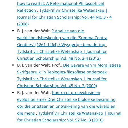
how to read It: A Reformational-Philosophical
Reflection
,
Tydskrif vir Christelike Wetenskap |
Journal for Christian Scholarship: Vol. 44 No. 3 - 4
(2008)
B. J. van der Walt,
? Analise van die
werklikheidsbeskouing van die “Summa Contra
Gentiles” (1261-1264) ? Wysgerige benadering
,
Tydskrif vir Christelike Wetenskap | Journal for
Christian Scholarship: Vol. 48 No. 3-4 (2012)
B. J. van der Walt, Prof.,
Die Gevare van ’n Moralistiese
Skrifgebruik: ’n Teologies-filosofiese ondersoek
,
Tydskrif vir Christelike Wetenskap | Journal for
Christian Scholarship: Vol. 45 No. 3 (2009)
B. J. van der Walt,
Kontra of pro evolusie en
evolusionisme? Drie Christelike bioloë se besinning
oor die ontstaan en ontwikkeling van die wêreld en
die mens
,
Tydskrif vir Christelike Wetenskap | Journal
for Christian Scholarship: Vol. 52 No. 3 (2016)