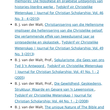
memoires: Die filosofiese en praktiese uitdagings van
histories-literêre werke
,
Tydskrif vir Christelike
Wetenskap | Journal for Christian Scholarship: Vol. 46
No. 3 - 4 (2010)
B. J. van der Walt,
Christianisering van die Hellenisme
impliseer die hellenisering van die Christelike geloof:
Die verlammende effek van tweeduisend jaar se
sintesedenke en skolastiek
,
Tydskrif vir Christelike
Wetenskap | Journal for Christian Scholarship: Vol. 49
No. 3 (2013)
B. J. van der Walt, Prof.,
Sekularisme, die Gees van ons
Tyd 3 ’n Antwoord
,
Tydskrif vir Christelike Wetenskap
| Journal for Christian Scholarship: Vol. 41 No. 1 - 2
(2005)
B. J. van der Walt, Prof.,
Die Gewildheid, Geskiedenis,
Struktuur, Waarde en Gevare van ’n Lewensvisie
,
Tydskrif vir Christelike Wetenskap | Journal for
Christian Scholarship: Vol. 44 No. 1 - 2 (2008)
B. J. van der Walt,
The unique Nature of The Bible and