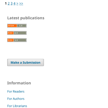
1
2
3
4
>
>>
Latest publications
Make a Submission
Information
For Readers
For Authors
For Librarians