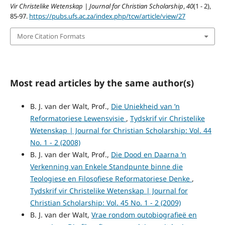
Vir Christelike Wetenskap | Journal for Christian Scholarship
,
40
(1 - 2),
85-97.
https://pubs.ufs.ac.za/index.php/tcw/article/view/27
More Citation Formats
Most read articles by the same author(s)
B. J. van der Walt, Prof.,
Die Uniekheid van ’n
Reformatoriese Lewensvisie
,
Tydskrif vir Christelike
Wetenskap | Journal for Christian Scholarship: Vol. 44
No. 1 - 2 (2008)
B. J. van der Walt, Prof.,
Die Dood en Daarna ’n
Verkenning van Enkele Standpunte binne die
Teologiese en Filosofiese Reformatoriese Denke
,
Tydskrif vir Christelike Wetenskap | Journal for
Christian Scholarship: Vol. 45 No. 1 - 2 (2009)
B. J. van der Walt,
Vrae rondom outobiografieë en