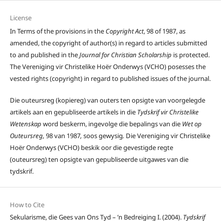
License
In Terms of the provisions in the
Copyright Act
, 98 of 1987, as
amended, the copyright of author(s) in regard to articles submitted
to and published in the
Journal for Christian Scholarship
is protected.
The Vereniging vir Christelike Hoër Onderwys (VCHO) posesses the
vested rights (copyright) in regard to published issues of the journal.
Die outeursreg (kopiereg) van outers ten opsigte van voorgelegde
artikels aan en gepubliseerde artikels in die
Tydskrif vir Christelike
Wetenskap
word beskerm, ingevolge die bepalings van die
Wet op
Outeursreg,
98 van 1987
,
soos gewysig
.
Die Vereniging vir Christelike
Hoër Onderwys (VCHO) beskik oor die gevestigde regte
(outeursreg) ten opsigte van gepubliseerde uitgawes van die
tydskrif.
How to Cite
Sekularisme, die Gees van Ons Tyd – ’n Bedreiging I. (2004).
Tydskrif