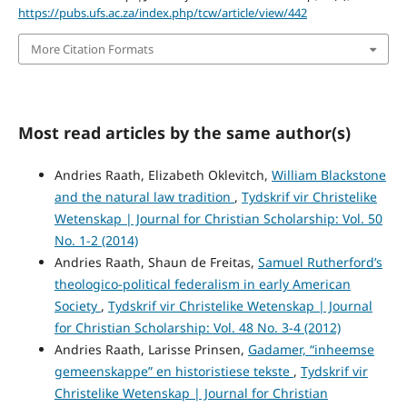
https://pubs.ufs.ac.za/index.php/tcw/article/view/442
More Citation Formats
Most read articles by the same author(s)
Andries Raath, Elizabeth Oklevitch,
William Blackstone
and the natural law tradition
,
Tydskrif vir Christelike
Wetenskap | Journal for Christian Scholarship: Vol. 50
No. 1-2 (2014)
Andries Raath, Shaun de Freitas,
Samuel Rutherford’s
theologico-political federalism in early American
Society
,
Tydskrif vir Christelike Wetenskap | Journal
for Christian Scholarship: Vol. 48 No. 3-4 (2012)
Andries Raath, Larisse Prinsen,
Gadamer, “inheemse
gemeenskappe” en historistiese tekste
,
Tydskrif vir
Christelike Wetenskap | Journal for Christian