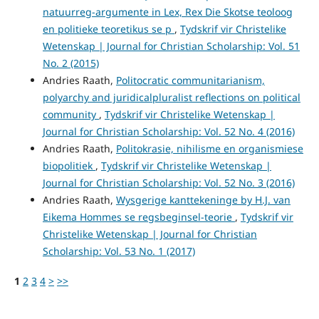
natuurreg-argumente in Lex, Rex Die Skotse teoloog
en politieke teoretikus se p
,
Tydskrif vir Christelike
Wetenskap | Journal for Christian Scholarship: Vol. 51
No. 2 (2015)
Andries Raath,
Politocratic communitarianism,
polyarchy and juridicalpluralist reflections on political
community
,
Tydskrif vir Christelike Wetenskap |
Journal for Christian Scholarship: Vol. 52 No. 4 (2016)
Andries Raath,
Politokrasie, nihilisme en organismiese
biopolitiek
,
Tydskrif vir Christelike Wetenskap |
Journal for Christian Scholarship: Vol. 52 No. 3 (2016)
Andries Raath,
Wysgerige kanttekeninge by H.J. van
Eikema Hommes se regsbeginsel-teorie
,
Tydskrif vir
Christelike Wetenskap | Journal for Christian
Scholarship: Vol. 53 No. 1 (2017)
1
2
3
4
>
>>