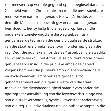
rentmeesterskap was nie gegrond op die beginsel dat alles
? eenheid vorm in Christus nie, maar in die onversoenbare
motiewe van natuur en genade. Hoewel Althusius wesenlik
deur die Middeleeuse opvattingsvan natuur en genade
beïnvloed is, het sy insig in die leges propriae van die
onderskeie samelewingsfere die weg gebaan vir ?
genuanseerde teorie van die geïndividualiseerde struktuur
van die staat as ? unieke lewensvorm onderhewig aan die
reg. Deur die publieke ampsidee as ? aspek van die staatlike
struktuur te beskou, het Althusius se politieke teorie ? meer
genuanseerde insig in die publieke ampsidee gebied.
Volgens hom was die publieke amp ? dienshoedanigheid
ingevolgewaarvan ampsbekleërs geroep is tot
gehoorsaamheid aan die tipiese wette van die staat.
Ingevolge dié dienshoedanigheid staan ? vors onder die
opdragte ter ontwikkeling van die lewensverhoudinge wat
aan die staat verbonde is, synde ? lewensfeer onderhewig
aan die reg. Die individualisering van publieke ampte in die