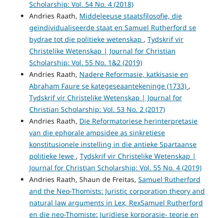
Scholarship: Vol. 54 No. 4 (2018)
Andries Raath,
Middeleeuse staatsfilosofie, die
geïndividualiseerde staat en Samuel Rutherford se
bydrae tot die politieke wetenskap
,
Tydskrif vir
Christelike Wetenskap | Journal for Christian
Scholarship: Vol. 55 No. 1&2 (2019)
Andries Raath,
Nadere Reformasie, katkisasie en
Abraham Faure se kategeseaantekeninge (1733)
,
Tydskrif vir Christelike Wetenskap | Journal for
Christian Scholarship: Vol. 53 No. 2 (2017)
Andries Raath,
Die Reformatoriese herinterpretasie
van die ephorale ampsidee as sinkretiese
konstitusionele instelling in die antieke Spartaanse
politieke lewe
,
Tydskrif vir Christelike Wetenskap |
Journal for Christian Scholarship: Vol. 55 No. 4 (2019)
Andries Raath, Shaun de Freitas,
Samuel Rutherford
and the Neo-Thomists: Juristic corporation theory and
natural law arguments in Lex, RexSamuel Rutherford
en die neo-Thomiste: Juridiese korporasie- teorie en