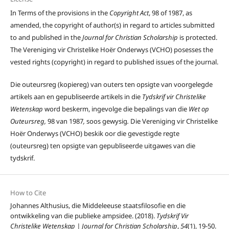
In Terms of the provisions in the
Copyright Act
, 98 of 1987, as
amended, the copyright of author(s) in regard to articles submitted
to and published in the
Journal for Christian Scholarship
is protected.
The Vereniging vir Christelike Hoër Onderwys (VCHO) posesses the
vested rights (copyright) in regard to published issues of the journal.
Die outeursreg (kopiereg) van outers ten opsigte van voorgelegde
artikels aan en gepubliseerde artikels in die
Tydskrif vir Christelike
Wetenskap
word beskerm, ingevolge die bepalings van die
Wet op
Outeursreg,
98 van 1987
,
soos gewysig
.
Die Vereniging vir Christelike
Hoër Onderwys (VCHO) beskik oor die gevestigde regte
(outeursreg) ten opsigte van gepubliseerde uitgawes van die
tydskrif.
How to Cite
Johannes Althusius, die Middeleeuse staatsfilosofie en die
ontwikkeling van die publieke ampsidee. (2018).
Tydskrif Vir
Christelike Wetenskap | Journal for Christian Scholarship
,
54
(1), 19-50.