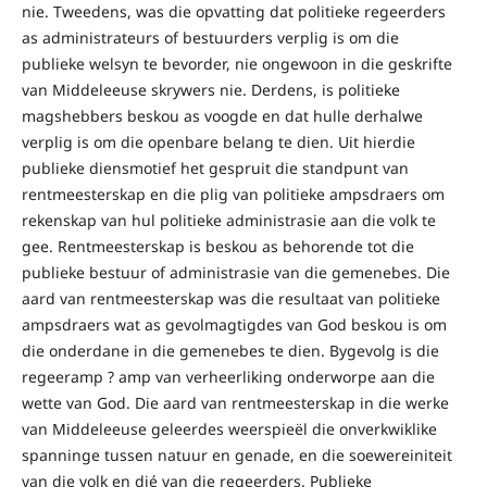
nie. Tweedens, was die opvatting dat politieke regeerders
as administrateurs of bestuurders verplig is om die
publieke welsyn te bevorder, nie ongewoon in die geskrifte
van Middeleeuse skrywers nie. Derdens, is politieke
magshebbers beskou as voogde en dat hulle derhalwe
verplig is om die openbare belang te dien. Uit hierdie
publieke diensmotief het gespruit die standpunt van
rentmeesterskap en die plig van politieke ampsdraers om
rekenskap van hul politieke administrasie aan die volk te
gee. Rentmeesterskap is beskou as behorende tot die
publieke bestuur of administrasie van die gemenebes. Die
aard van rentmeesterskap was die resultaat van politieke
ampsdraers wat as gevolmagtigdes van God beskou is om
die onderdane in die gemenebes te dien. Bygevolg is die
regeeramp ? amp van verheerliking onderworpe aan die
wette van God. Die aard van rentmeesterskap in die werke
van Middeleeuse geleerdes weerspieël die onverkwiklike
spanninge tussen natuur en genade, en die soewereiniteit
van die volk en dié van die regeerders. Publieke