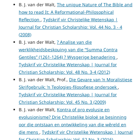
B. J. van der Walt,
The unique Nature of The Bible and
how to read It: A Reformational-Philosophical
Reflection
,
Tydskrif vir Christelike Wetenskap |
Journal for Christian Scholarship: Vol. 44 No. 3 - 4
(2008)
B. J. van der Walt,
? Analise van die
werklikheidsbeskouing van die “Summa Contra
Gentiles” (1261-1264) ? Wysgerige benadering
,
Tydskrif vir Christelike Wetenskap | Journal for
Christian Scholarship: Vol. 48 No. 3-4 (2012)
B. J. van der Walt, Prof.,
Die Gevare van ’n Moralistiese
Skrifgebruik: ’n Teologies-filosofiese ondersoek
,
Tydskrif vir Christelike Wetenskap | Journal for
Christian Scholarship: Vol. 45 No. 3 (2009)
B. J. van der Walt,
Kontra of pro evolusie en
evolusionisme? Drie Christelike bioloë se besinning
oor die ontstaan en ontwikkeling van die wêreld en
die mens
,
Tydskrif vir Christelike Wetenskap | Journal
for Christian Scholarship: Vol. 52 No. 3 (2016)