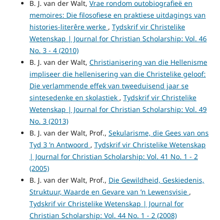
B. J. van der Walt,
Vrae rondom outobiografieë en
memoires: Die filosofiese en praktiese uitdagings van
histories-literêre werke
,
Tydskrif vir Christelike
Wetenskap | Journal for Christian Scholarship: Vol. 46
No. 3 - 4 (2010)
B. J. van der Walt,
Christianisering van die Hellenisme
impliseer die hellenisering van die Christelike geloof:
Die verlammende effek van tweeduisend jaar se
sintesedenke en skolastiek
,
Tydskrif vir Christelike
Wetenskap | Journal for Christian Scholarship: Vol. 49
No. 3 (2013)
B. J. van der Walt, Prof.,
Sekularisme, die Gees van ons
Tyd 3 ’n Antwoord
,
Tydskrif vir Christelike Wetenskap
| Journal for Christian Scholarship: Vol. 41 No. 1 - 2
(2005)
B. J. van der Walt, Prof.,
Die Gewildheid, Geskiedenis,
Struktuur, Waarde en Gevare van ’n Lewensvisie
,
Tydskrif vir Christelike Wetenskap | Journal for
Christian Scholarship: Vol. 44 No. 1 - 2 (2008)