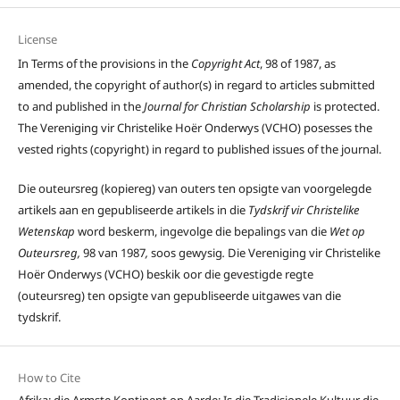
License
In Terms of the provisions in the
Copyright Act
, 98 of 1987, as
amended, the copyright of author(s) in regard to articles submitted
to and published in the
Journal for Christian Scholarship
is protected.
The Vereniging vir Christelike Hoër Onderwys (VCHO) posesses the
vested rights (copyright) in regard to published issues of the journal.
Die outeursreg (kopiereg) van outers ten opsigte van voorgelegde
artikels aan en gepubliseerde artikels in die
Tydskrif vir Christelike
Wetenskap
word beskerm, ingevolge die bepalings van die
Wet op
Outeursreg,
98 van 1987
,
soos gewysig
.
Die Vereniging vir Christelike
Hoër Onderwys (VCHO) beskik oor die gevestigde regte
(outeursreg) ten opsigte van gepubliseerde uitgawes van die
tydskrif.
How to Cite
Afrika: die Armste Kontinent op Aarde: Is die Tradisionele Kultuur die