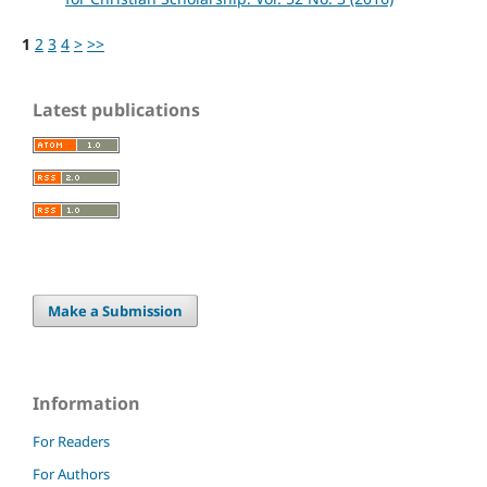
1
2
3
4
>
>>
Latest publications
Make a Submission
Information
For Readers
For Authors