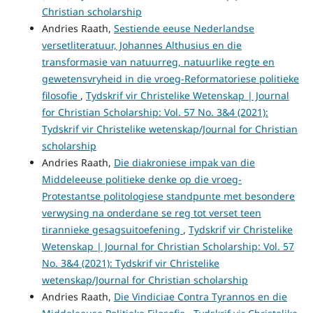
Christian scholarship
Andries Raath,
Sestiende eeuse Nederlandse
versetliteratuur, Johannes Althusius en die
transformasie van natuurreg, natuurlike regte en
gewetensvryheid in die vroeg-Reformatoriese politieke
filosofie
,
Tydskrif vir Christelike Wetenskap | Journal
for Christian Scholarship: Vol. 57 No. 3&4 (2021):
Tydskrif vir Christelike wetenskap/Journal for Christian
scholarship
Andries Raath,
Die diakroniese impak van die
Middeleeuse politieke denke op die vroeg-
Protestantse politologiese standpunte met besondere
verwysing na onderdane se reg tot verset teen
tirannieke gesagsuitoefening
,
Tydskrif vir Christelike
Wetenskap | Journal for Christian Scholarship: Vol. 57
No. 3&4 (2021): Tydskrif vir Christelike
wetenskap/Journal for Christian scholarship
Andries Raath,
Die Vindiciae Contra Tyrannos en die