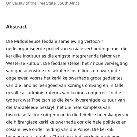
University of the Free State, South Africa
Abstract
Die Middeleeuse feodale samelewing vertoon ?
gedisorganiseerde profiel van sosiale verhoudinge met die
kerklike instituut as die enigste integrerende faktor van
Westerse kultuur. Die feodale stelsel het ? noue vervlegting
van godsdienstige en sekulêre instellings en owerhede
opgelewer. Voorts het kerklike owerhede groot gedeeltes
van die land as leengoed van konings ontvang en in talle
gevalle as administrateurs van konings opgetree. In die
tydperk wat Troeltsch as die kerklik-verenigde kultuur van
die Middeleeue beskryf, het die hele kompleks van
historiese faktore uitgemond in die feitelike heerskappy van
die hiërargiese kerklike owerhede oor die hele politieke en
sosiale lewe onder leiding van die Pouse. Dié kerklik-
beheersde respublica Christiana het verskeie probleme