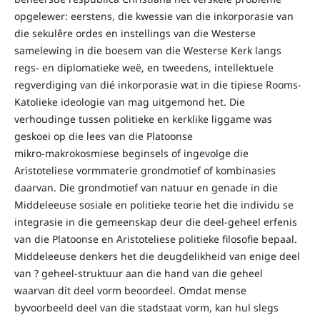
opgelewer: eerstens, die kwessie van die inkorporasie van
die sekulêre ordes en instellings van die Westerse
samelewing in die boesem van die Westerse Kerk langs
regs- en diplomatieke weë, en tweedens, intellektuele
regverdiging van dié inkorporasie wat in die tipiese Rooms-
Katolieke ideologie van mag uitgemond het. Die
verhoudinge tussen politieke en kerklike liggame was
geskoei op die lees van die Platoonse
mikro-makrokosmiese beginsels of ingevolge die
Aristoteliese vormmaterie grondmotief of kombinasies
daarvan. Die grondmotief van natuur en genade in die
Middeleeuse sosiale en politieke teorie het die individu se
integrasie in die gemeenskap deur die deel-geheel erfenis
van die Platoonse en Aristoteliese politieke filosofie bepaal.
Middeleeuse denkers het die deugdelikheid van enige deel
van ? geheel-struktuur aan die hand van die geheel
waarvan dit deel vorm beoordeel. Omdat mense
byvoorbeeld deel van die stadstaat vorm, kan hul slegs