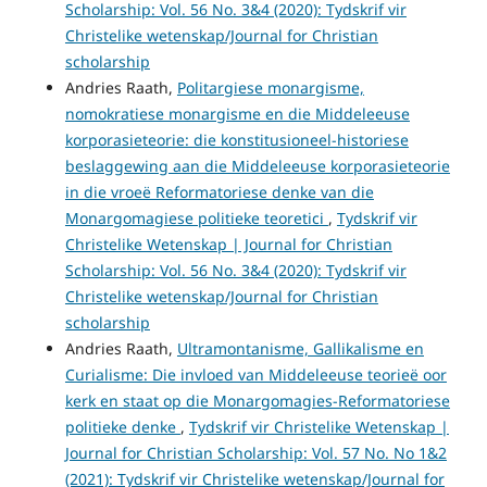
Scholarship: Vol. 56 No. 3&4 (2020): Tydskrif vir
Christelike wetenskap/Journal for Christian
scholarship
Andries Raath,
Politargiese monargisme,
nomokratiese monargisme en die Middeleeuse
korporasieteorie: die konstitusioneel-historiese
beslaggewing aan die Middeleeuse korporasieteorie
in die vroeë Reformatoriese denke van die
Monargomagiese politieke teoretici
,
Tydskrif vir
Christelike Wetenskap | Journal for Christian
Scholarship: Vol. 56 No. 3&4 (2020): Tydskrif vir
Christelike wetenskap/Journal for Christian
scholarship
Andries Raath,
Ultramontanisme, Gallikalisme en
Curialisme: Die invloed van Middeleeuse teorieë oor
kerk en staat op die Monargomagies-Reformatoriese
politieke denke
,
Tydskrif vir Christelike Wetenskap |
Journal for Christian Scholarship: Vol. 57 No. No 1&2
(2021): Tydskrif vir Christelike wetenskap/Journal for