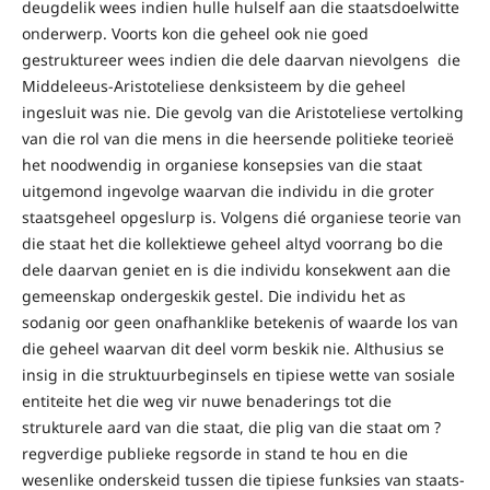
deugdelik wees indien hulle hulself aan die staatsdoelwitte
onderwerp. Voorts kon die geheel ook nie goed
gestruktureer wees indien die dele daarvan nievolgens die
Middeleeus-Aristoteliese denksisteem by die geheel
ingesluit was nie. Die gevolg van die Aristoteliese vertolking
van die rol van die mens in die heersende politieke teorieë
het noodwendig in organiese konsepsies van die staat
uitgemond ingevolge waarvan die individu in die groter
staatsgeheel opgeslurp is. Volgens dié organiese teorie van
die staat het die kollektiewe geheel altyd voorrang bo die
dele daarvan geniet en is die individu konsekwent aan die
gemeenskap ondergeskik gestel. Die individu het as
sodanig oor geen onafhanklike betekenis of waarde los van
die geheel waarvan dit deel vorm beskik nie. Althusius se
insig in die struktuurbeginsels en tipiese wette van sosiale
entiteite het die weg vir nuwe benaderings tot die
strukturele aard van die staat, die plig van die staat om ?
regverdige publieke regsorde in stand te hou en die
wesenlike onderskeid tussen die tipiese funksies van staats-