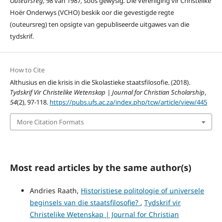
Outeursreg,
98 van 1987
,
soos gewysig
.
Die Vereniging vir Christelike
Hoër Onderwys (VCHO) beskik oor die gevestigde regte
(outeursreg) ten opsigte van gepubliseerde uitgawes van die
tydskrif.
How to Cite
Althusius en die krisis in die Skolastieke staatsfilosofie. (2018).
Tydskrif Vir Christelike Wetenskap | Journal for Christian Scholarship
,
54
(2), 97-118.
https://pubs.ufs.ac.za/index.php/tcw/article/view/445
More Citation Formats
Most read articles by the same author(s)
Andries Raath,
Historistiese politologie of universele
beginsels van die staatsfilosofie?
,
Tydskrif vir
Christelike Wetenskap | Journal for Christian