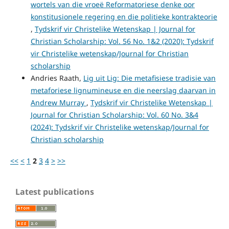
wortels van die vroeë Reformatoriese denke oor
konstitusionele regering en die politieke kontrakteorie
,
Tydskrif vir Christelike Wetenskap | Journal for
Christian Scholarship: Vol. 56 No. 1&2 (2020): Tydskrif
vir Christelike wetenskap/Journal for Christian
scholarship
Andries Raath,
Lig uit Lig: Die metafisiese tradisie van
metaforiese lignumineuse en die neerslag daarvan in
Andrew Murray
,
Tydskrif vir Christelike Wetenskap |
Journal for Christian Scholarship: Vol. 60 No. 3&4
(2024): Tydskrif vir Christelike wetenskap/Journal for
Christian scholarship
<<
<
1
2
3
4
>
>>
Latest publications