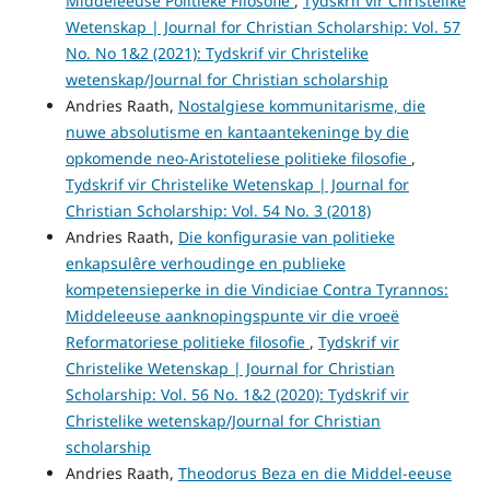
Middeleeuse Politieke Filosofie
,
Tydskrif vir Christelike
Wetenskap | Journal for Christian Scholarship: Vol. 57
No. No 1&2 (2021): Tydskrif vir Christelike
wetenskap/Journal for Christian scholarship
Andries Raath,
Nostalgiese kommunitarisme, die
nuwe absolutisme en kantaantekeninge by die
opkomende neo-Aristoteliese politieke filosofie
,
Tydskrif vir Christelike Wetenskap | Journal for
Christian Scholarship: Vol. 54 No. 3 (2018)
Andries Raath,
Die konfigurasie van politieke
enkapsulêre verhoudinge en publieke
kompetensieperke in die Vindiciae Contra Tyrannos:
Middeleeuse aanknopingspunte vir die vroeë
Reformatoriese politieke filosofie
,
Tydskrif vir
Christelike Wetenskap | Journal for Christian
Scholarship: Vol. 56 No. 1&2 (2020): Tydskrif vir
Christelike wetenskap/Journal for Christian
scholarship
Andries Raath,
Theodorus Beza en die Middel-eeuse