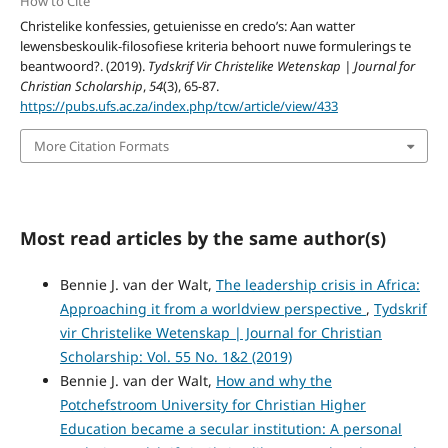
How to Cite
Christelike konfessies, getuienisse en credo’s: Aan watter
lewensbeskoulik-filosofiese kriteria behoort nuwe formulerings te
beantwoord?. (2019).
Tydskrif Vir Christelike Wetenskap | Journal for
Christian Scholarship
,
54
(3), 65-87.
https://pubs.ufs.ac.za/index.php/tcw/article/view/433
More Citation Formats
Most read articles by the same author(s)
Bennie J. van der Walt,
The leadership crisis in Africa:
Approaching it from a worldview perspective
,
Tydskrif
vir Christelike Wetenskap | Journal for Christian
Scholarship: Vol. 55 No. 1&2 (2019)
Bennie J. van der Walt,
How and why the
Potchefstroom University for Christian Higher
Education became a secular institution: A personal