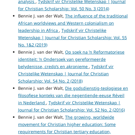
analysis
,
Tydskrif vir Christelike Wetenskap | Journal
for Christian Scholarship: Vol. 50 No. 3 (2014)
Bennie J. van der Walt,
The influence of the traditional
African worldviews and Western colonialism on
leadership in Africa
,
Tydskrif vir Christelike
Wetenskap | Journal for Christian Scholarship: Vol. 55
No. 1&2 (2019)
Bennie J. van der Walt,
Op soek na ’n Reformatoriese
identiteit: ’n Ondersoek van gereformeerde
belydenisse, credo’s en akronieme
,
Tydskrif vir
Christelike Wetenskap | Journal for Christian
Scholarship: Vol. 54 No. 2 (2018)
Bennie J. van der Walt,
Die godsdienstig-teologiese en
filosofiese konteks van die negentiende-eeuse Réveil
in Nederland
,
Tydskrif vir Christelike Wetenskap |
Journal for Christian Scholarship: Vol. 52 No. 2 (2016)
Bennie J. van der Walt,
The growing, worldwide
movement for Christian higher education: Some
requirements for Christian tertiary education,