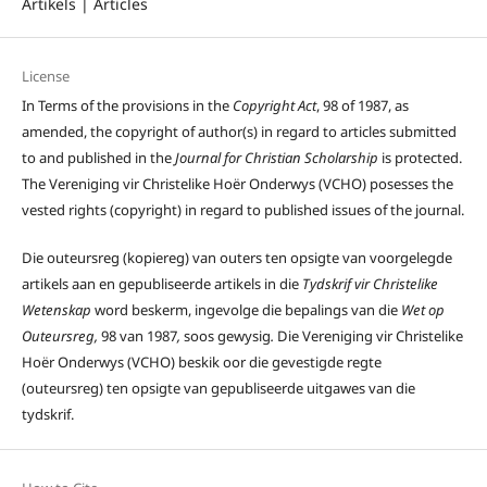
Artikels | Articles
License
In Terms of the provisions in the
Copyright Act
, 98 of 1987, as
amended, the copyright of author(s) in regard to articles submitted
to and published in the
Journal for Christian Scholarship
is protected.
The Vereniging vir Christelike Hoër Onderwys (VCHO) posesses the
vested rights (copyright) in regard to published issues of the journal.
Die outeursreg (kopiereg) van outers ten opsigte van voorgelegde
artikels aan en gepubliseerde artikels in die
Tydskrif vir Christelike
Wetenskap
word beskerm, ingevolge die bepalings van die
Wet op
Outeursreg,
98 van 1987
,
soos gewysig
.
Die Vereniging vir Christelike
Hoër Onderwys (VCHO) beskik oor die gevestigde regte
(outeursreg) ten opsigte van gepubliseerde uitgawes van die
tydskrif.