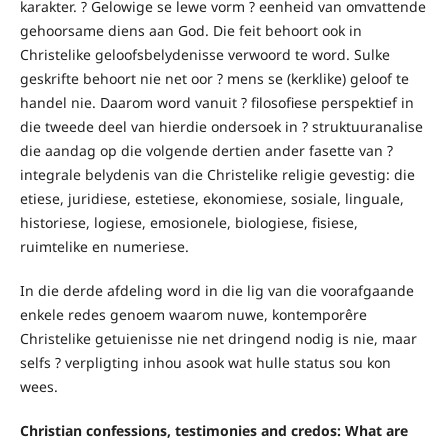
karakter. ? Gelowige se lewe vorm ? eenheid van omvattende
gehoorsame diens aan God. Die feit behoort ook in
Christelike geloofsbelydenisse verwoord te word. Sulke
geskrifte behoort nie net oor ? mens se (kerklike) geloof te
handel nie. Daarom word vanuit ? filosofiese perspektief in
die tweede deel van hierdie ondersoek in ? struktuuranalise
die aandag op die volgende dertien ander fasette van ?
integrale belydenis van die Christelike religie gevestig: die
etiese, juridiese, estetiese, ekonomiese, sosiale, linguale,
historiese, logiese, emosionele, biologiese, fisiese,
ruimtelike en numeriese.
In die derde afdeling word in die lig van die voorafgaande
enkele redes genoem waarom nuwe, kontemporêre
Christelike getuienisse nie net dringend nodig is nie, maar
selfs ? verpligting inhou asook wat hulle status sou kon
wees.
Christian confessions, testimonies and credos: What are