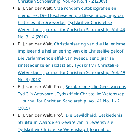
Christian Scholarship: Vol. 45 No. 1 - 2 (2009)
B. J. van der Walt,
Vrae rondom outobiografieë en
memoires: Die filosofiese en praktiese uitdagings van
histories-literêre werke
,
Tydskrif vir Christelike
Wetenskap | Journal for Christian Scholarship: Vol. 46
No. 3 - 4 (2010)
B. J. van der Walt,
Christianisering van die Hellenisme
impliseer die hellenisering van die Christelike geloof:
Die verlammende effek van tweeduisend jaar se
sintesedenke en skolastiek
,
Tydskrif vir Christelike
Wetenskap | Journal for Christian Scholarship: Vol. 49
No. 3 (2013)
B. J. van der Walt, Prof.,
Sekularisme, die Gees van ons
Tyd 3 ’n Antwoord
,
Tydskrif vir Christelike Wetenskap
| Journal for Christian Scholarship: Vol. 41 No. 1 - 2
(2005)
B. J. van der Walt, Prof.,
Die Gewildheid, Geskiedenis,
Struktuur, Waarde en Gevare van ’n Lewensvisie
,
Tydskrif vir Christelike Wetenskap | Journal for