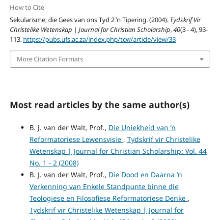
How to Cite
Sekularisme, die Gees van ons Tyd 2 ’n Tipering. (2004).
Tydskrif Vir
Christelike Wetenskap | Journal for Christian Scholarship
,
40
(3 - 4), 93-
113.
https://pubs.ufs.ac.za/index.php/tcw/article/view/33
More Citation Formats
Most read articles by the same author(s)
B. J. van der Walt, Prof.,
Die Uniekheid van ’n
Reformatoriese Lewensvisie
,
Tydskrif vir Christelike
Wetenskap | Journal for Christian Scholarship: Vol. 44
No. 1 - 2 (2008)
B. J. van der Walt, Prof.,
Die Dood en Daarna ’n
Verkenning van Enkele Standpunte binne die
Teologiese en Filosofiese Reformatoriese Denke
,
Tydskrif vir Christelike Wetenskap | Journal for