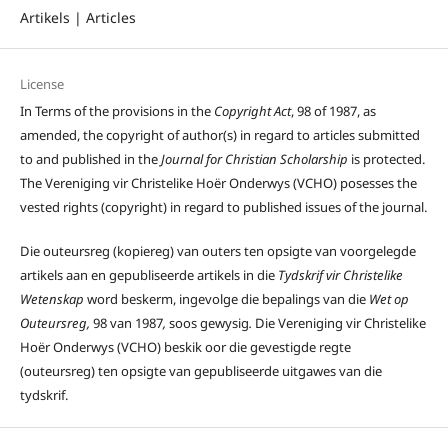
Artikels | Articles
License
In Terms of the provisions in the
Copyright Act
, 98 of 1987, as
amended, the copyright of author(s) in regard to articles submitted
to and published in the
Journal for Christian Scholarship
is protected.
The Vereniging vir Christelike Hoër Onderwys (VCHO) posesses the
vested rights (copyright) in regard to published issues of the journal.
Die outeursreg (kopiereg) van outers ten opsigte van voorgelegde
artikels aan en gepubliseerde artikels in die
Tydskrif vir Christelike
Wetenskap
word beskerm, ingevolge die bepalings van die
Wet op
Outeursreg,
98 van 1987
,
soos gewysig
.
Die Vereniging vir Christelike
Hoër Onderwys (VCHO) beskik oor die gevestigde regte
(outeursreg) ten opsigte van gepubliseerde uitgawes van die
tydskrif.