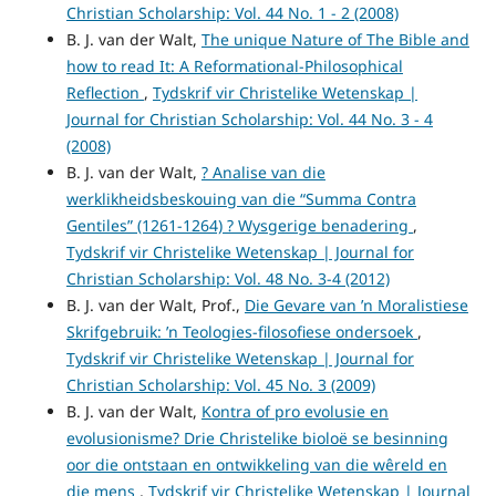
Christian Scholarship: Vol. 44 No. 1 - 2 (2008)
B. J. van der Walt,
The unique Nature of The Bible and
how to read It: A Reformational-Philosophical
Reflection
,
Tydskrif vir Christelike Wetenskap |
Journal for Christian Scholarship: Vol. 44 No. 3 - 4
(2008)
B. J. van der Walt,
? Analise van die
werklikheidsbeskouing van die “Summa Contra
Gentiles” (1261-1264) ? Wysgerige benadering
,
Tydskrif vir Christelike Wetenskap | Journal for
Christian Scholarship: Vol. 48 No. 3-4 (2012)
B. J. van der Walt, Prof.,
Die Gevare van ’n Moralistiese
Skrifgebruik: ’n Teologies-filosofiese ondersoek
,
Tydskrif vir Christelike Wetenskap | Journal for
Christian Scholarship: Vol. 45 No. 3 (2009)
B. J. van der Walt,
Kontra of pro evolusie en
evolusionisme? Drie Christelike bioloë se besinning
oor die ontstaan en ontwikkeling van die wêreld en
die mens
,
Tydskrif vir Christelike Wetenskap | Journal