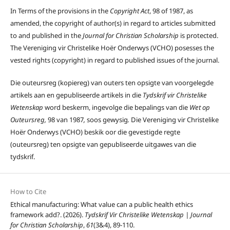
In Terms of the provisions in the
Copyright Act
, 98 of 1987, as
amended, the copyright of author(s) in regard to articles submitted
to and published in the
Journal for Christian Scholarship
is protected.
The Vereniging vir Christelike Hoër Onderwys (VCHO) posesses the
vested rights (copyright) in regard to published issues of the journal.
Die outeursreg (kopiereg) van outers ten opsigte van voorgelegde
artikels aan en gepubliseerde artikels in die
Tydskrif vir Christelike
Wetenskap
word beskerm, ingevolge die bepalings van die
Wet op
Outeursreg,
98 van 1987
,
soos gewysig
.
Die Vereniging vir Christelike
Hoër Onderwys (VCHO) beskik oor die gevestigde regte
(outeursreg) ten opsigte van gepubliseerde uitgawes van die
tydskrif.
How to Cite
Ethical manufacturing: What value can a public health ethics
framework add?. (2026).
Tydskrif Vir Christelike Wetenskap | Journal
for Christian Scholarship
,
61
(3&4), 89-110.