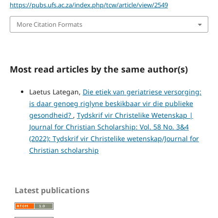
https://pubs.ufs.ac.za/index.php/tcw/article/view/2549
More Citation Formats
Most read articles by the same author(s)
Laetus Lategan,
Die etiek van geriatriese versorging:
is daar genoeg riglyne beskikbaar vir die publieke
gesondheid?
,
Tydskrif vir Christelike Wetenskap |
Journal for Christian Scholarship: Vol. 58 No. 3&4
(2022): Tydskrif vir Christelike wetenskap/Journal for
Christian scholarship
Latest publications