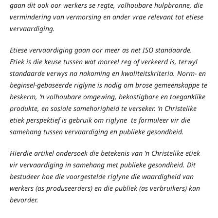
gaan dit ook oor werkers se regte, volhoubare hulpbronne, die
vermindering van vermorsing en ander vrae relevant tot etiese
vervaardiging.
Etiese vervaardiging gaan oor meer as net ISO standaarde.
Etiek is die keuse tussen wat moreel reg of verkeerd is, terwyl
standaarde verwys na nakoming en kwaliteitskriteria. Norm- en
beginsel-gebaseerde riglyne is nodig om brose gemeenskappe te
beskerm, ‘n volhoubare omgewing, bekostigbare en toeganklike
produkte, en sosiale samehorigheid te verseker. ’n Christelike
etiek perspektief is gebruik om riglyne te formuleer vir die
samehang tussen vervaardiging en publieke gesondheid.
Hierdie artikel ondersoek die betekenis van ’n Christelike etiek
vir vervaardiging in samehang met publieke gesondheid. Dit
bestudeer hoe die voorgestelde riglyne die waardigheid van
werkers (as produseerders) en die publiek (as verbruikers) kan
bevorder.