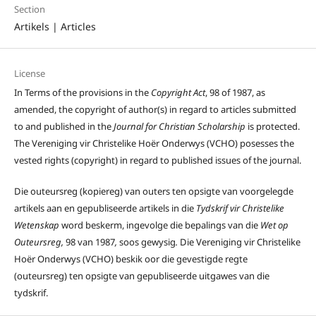
Section
Artikels | Articles
License
In Terms of the provisions in the
Copyright Act
, 98 of 1987, as
amended, the copyright of author(s) in regard to articles submitted
to and published in the
Journal for Christian Scholarship
is protected.
The Vereniging vir Christelike Hoër Onderwys (VCHO) posesses the
vested rights (copyright) in regard to published issues of the journal.
Die outeursreg (kopiereg) van outers ten opsigte van voorgelegde
artikels aan en gepubliseerde artikels in die
Tydskrif vir Christelike
Wetenskap
word beskerm, ingevolge die bepalings van die
Wet op
Outeursreg,
98 van 1987
,
soos gewysig
.
Die Vereniging vir Christelike
Hoër Onderwys (VCHO) beskik oor die gevestigde regte
(outeursreg) ten opsigte van gepubliseerde uitgawes van die
tydskrif.