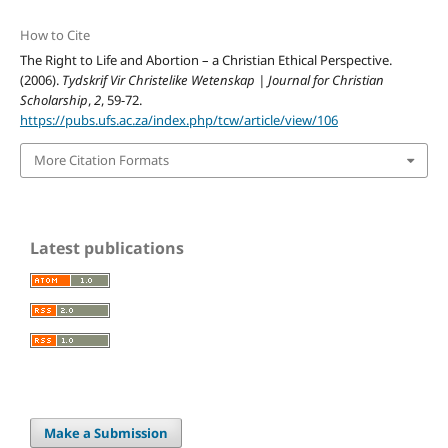
How to Cite
The Right to Life and Abortion – a Christian Ethical Perspective.
(2006).
Tydskrif Vir Christelike Wetenskap | Journal for Christian
Scholarship
,
2
, 59-72.
https://pubs.ufs.ac.za/index.php/tcw/article/view/106
More Citation Formats
Latest publications
Make a Submission