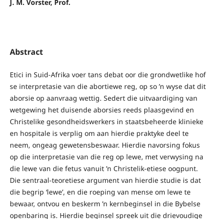
J. M. Vorster, Prof.
Abstract
Etici in Suid-Afrika voer tans debat oor die grondwetlike hof
se interpretasie van die abortiewe reg, op so ’n wyse dat dit
aborsie op aanvraag wettig. Sedert die uitvaardiging van
wetgewing het duisende aborsies reeds plaasgevind en
Christelike gesondheidswerkers in staatsbeheerde klinieke
en hospitale is verplig om aan hierdie praktyke deel te
neem, ongeag gewetensbeswaar. Hierdie navorsing fokus
op die interpretasie van die reg op lewe, met verwysing na
die lewe van die fetus vanuit ’n Christelik-etiese oogpunt.
Die sentraal-teoretiese argument van hierdie studie is dat
die begrip ‘lewe’, en die roeping van mense om lewe te
bewaar, ontvou en beskerm ’n kernbeginsel in die Bybelse
openbaring is. Hierdie beginsel spreek uit die drievoudige